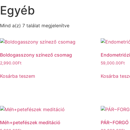
Egyéb
Mind a(z) 7 találat megjelenítve
Boldogasszony színező csomag
Endometriózi
2,990.00
Ft
59,000.00
Ft
Kosárba teszem
Kosárba tes
Méh+petefészek meditáció
PÁR~FORGÓ