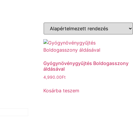
Gyógynövénygyűjtés Boldogasszony
áldásával
4,990.00
Ft
Kosárba teszem