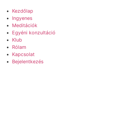
Ugrás
a
Kezdőlap
tartalomhoz
Ingyenes
Meditációk
Egyéni konzultáció
Klub
Rólam
Kapcsolat
Bejelentkezés