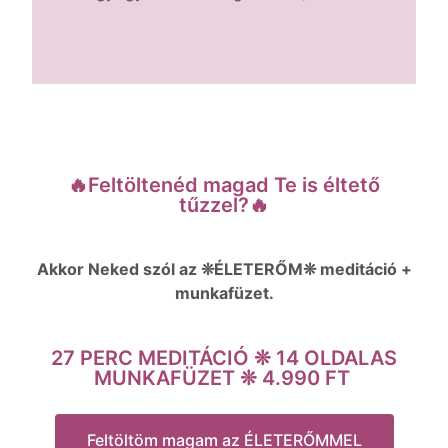
🔥Feltöltenéd magad Te is éltető
tűzzel?🔥
Akkor Neked szól az ❊ÉLETERŐM❊ meditáció +
munkafüzet.
27 PERC MEDITÁCIÓ ❊ 14 OLDALAS
MUNKAFÜZET ❊ 4.990 FT
Feltöltöm magam az ÉLETERŐMMEL