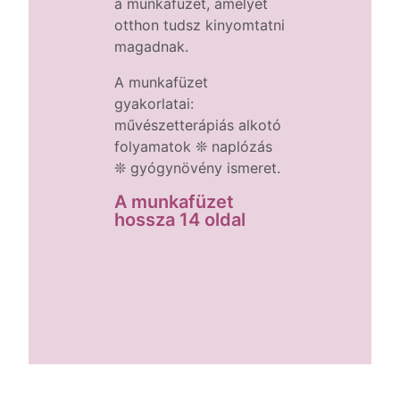
a
munkafüzet, amelyet
otthon tudsz kinyomtatni
magadnak.
A munkafüzet
gyakorlatai:
művészetterápiás alkotó
folyamatok ❊ naplózás
❊ gyógynövény ismeret.
A munkafüzet
hossza 14 oldal