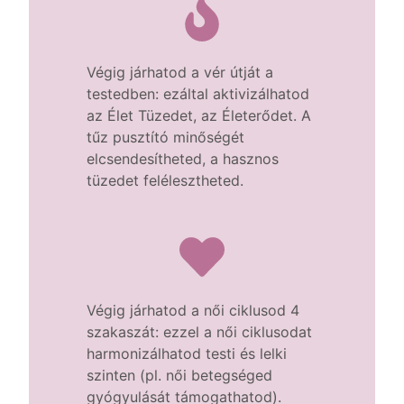
Végig járhatod a vér útját a
testedben: ezáltal aktivizálhatod
az Élet Tüzedet, az Életerődet. A
tűz pusztító minőségét
elcsendesítheted, a hasznos
tüzedet felélesztheted.
Végig járhatod a női ciklusod 4
szakaszát: ezzel a női ciklusodat
harmonizálhatod testi és lelki
szinten (pl. női betegséged
gyógyulását támogathatod).