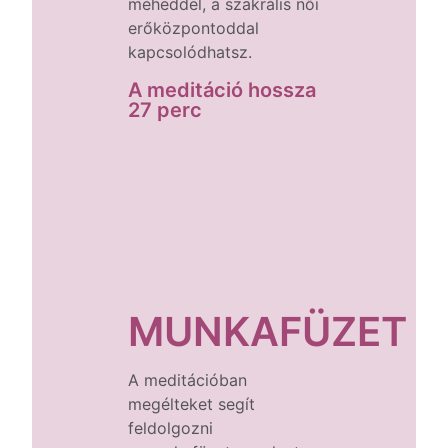
méheddel, a szakrális női
erőközpontoddal
kapcsolódhatsz.
A meditáció hossza
27 perc
MUNKAFÜZET
A meditációban
megélteket segít
feldolgozni