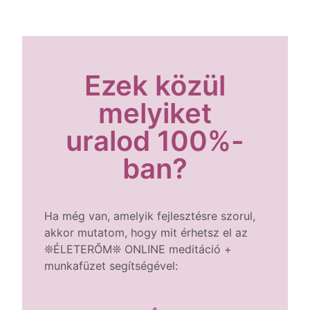
Ezek közül
melyiket
uralod 100%-
ban?
Ha még van, amelyik fejlesztésre szorul,
akkor mutatom, hogy mit érhetsz el az
❊ÉLETERŐM❊ ONLINE meditáció +
munkafüzet segítségével: