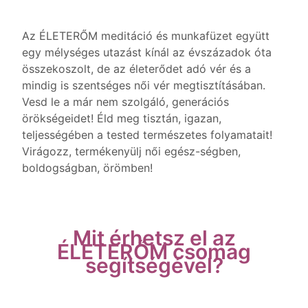
Az ÉLETERŐM meditáció és munkafüzet együtt
egy mélységes utazást kínál az évszázadok óta
összekoszolt, de az életerődet adó vér és a
mindig is szentséges női vér megtisztításában.
Vesd le a már nem szolgáló, generációs
örökségeidet! Éld meg tisztán, igazan,
teljességében a tested természetes folyamatait!
Virágozz, termékenyülj női egész-ségben,
boldogságban, örömben!
Mit érhetsz el az
ÉLETERŐM csomag
segítségével?​