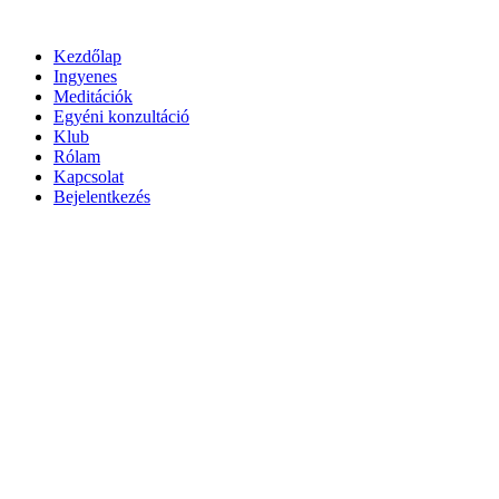
Ugrás
a
Kezdőlap
tartalomhoz
Ingyenes
Meditációk
Egyéni konzultáció
Klub
Rólam
Kapcsolat
Bejelentkezés