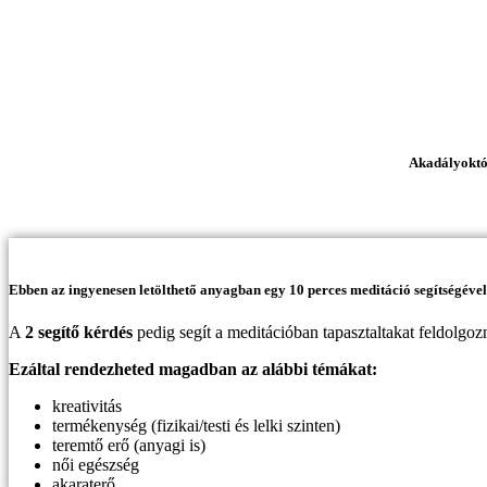
Akadályoktól
Ebben az ingyenesen letölthető anyagban egy 10 perces meditáció segítségével
A
2 segítő kérdés
pedig segít a meditációban tapasztaltakat feldolgozn
Ezáltal rendezheted magadban az alábbi témákat:
kreativitás
termékenység (fizikai/testi és lelki szinten)
teremtő erő (anyagi is)
női egészség
akaraterő