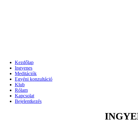
Kezdőlap
Ingyenes
Meditációk
Egyéni konzultáció
Klub
Rólam
Kapcsolat
Bejelentkezés
INGYENE