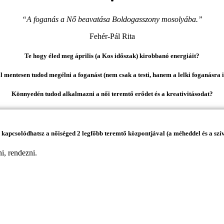
“A foganás a Nő beavatása Boldogasszony mosolyába.”
Fehér-Pál Rita
Te hogy éled meg április (a Kos időszak) kirobbanó energiáit?
 mentesen tudod megélni a foganást (nem csak a testi, hanem a lelki foganásra 
Könnyedén tudod alkalmazni a női teremtő erődet és a kreativitásodat?
 kapcsolódhatsz a nőiséged 2 legfőbb teremtő központjával (a méheddel és a szív
i, rendezni.