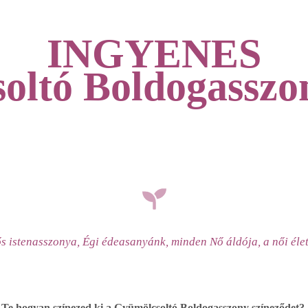
INGYENES
oltó Boldogasszon
istenasszonya, Égi édeasanyánk, minden Nő áldója, a női élet
Te hogyan színezed ki a Gyümölcsoltó Boldogasszony színeződet?