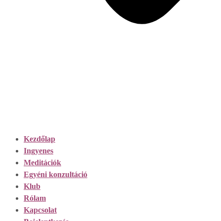
Kezdőlap
Ingyenes
Meditációk
Egyéni konzultáció
Klub
Rólam
Kapcsolat