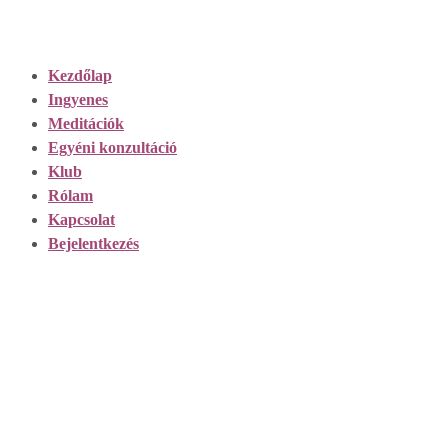
Ugrás
a
tartalomhoz
Kezdőlap
Ingyenes
Meditációk
Egyéni konzultáció
Klub
Rólam
Kapcsolat
Bejelentkezés