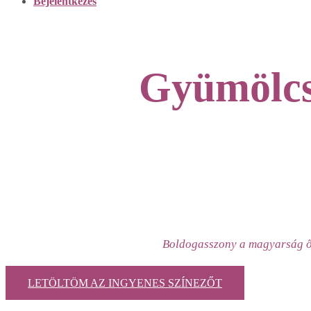
Bejelentkezés
Gyümölcs
Boldogasszony a magyarság ős 
LETÖLTÖM AZ INGYENES SZÍNEZŐT