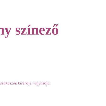
y színező
szakaszok kísérője, vigyázója.