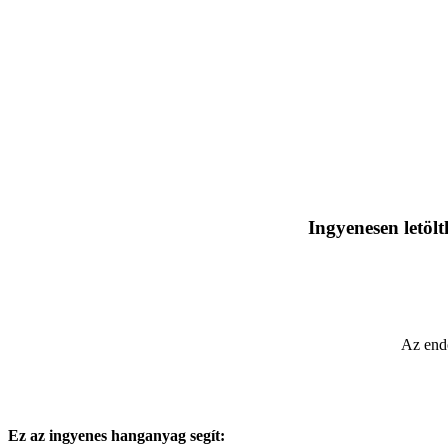
Ingyenesen letöl
Az endo
Ez az ingyenes hanganyag segít: