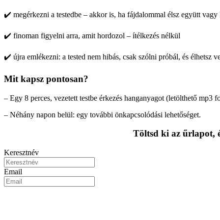
✔️ megérkezni a testedbe – akkor is, ha fájdalommal élsz együtt vagy 
✔️ finoman figyelni arra, amit hordozol – ítélkezés nélkül
✔️ újra emlékezni: a tested nem hibás, csak szólni próbál, és élhetsz v
Mit kapsz pontosan?
– Egy 8
perces
, vezetett testbe érkezés hanganyagot (letölthető
mp3 f
– Néhány napon belül: egy további önkapcsolódási lehetőséget
.
Töltsd ki az űrlapot,
Keresztnév
Email