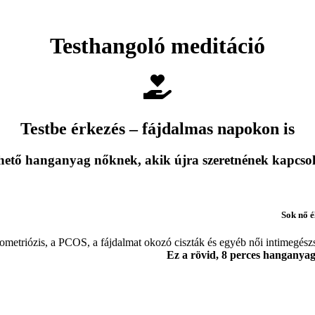
Testhangoló meditáció
Testbe érkezés – fájdalmas napokon is
thető hanganyag nőknek, akik újra szeretnének kapcsol
Sok nő é
metriózis, a PCOS, a fájdalmat okozó ciszták és egyéb női intimegészség
Ez a rövid, 8 perces hanganyag 