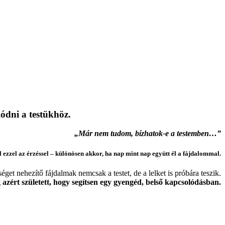
ódni a testükhöz.
„Már nem tudom, bízhatok-e a testemben…”
l ezzel az érzéssel – különösen akkor, ha nap mint nap együtt él a fájdalommal.
et nehezítő fájdalmak nemcsak a testet, de a lelket is próbára teszik.
azért született, hogy segítsen egy gyengéd, belső kapcsolódásban.