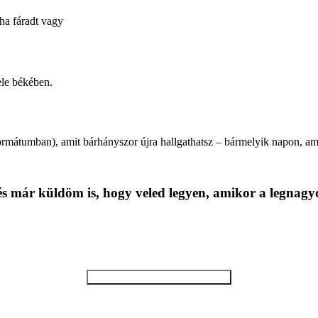
ha fáradt vagy
ele békében.
ormátumban
), amit bárhányszor újra hallgathatsz – bármelyik napon, a
 és már küldöm is, hogy veled legyen, amikor a legnag
Letöltöm az ingyenes meditációt