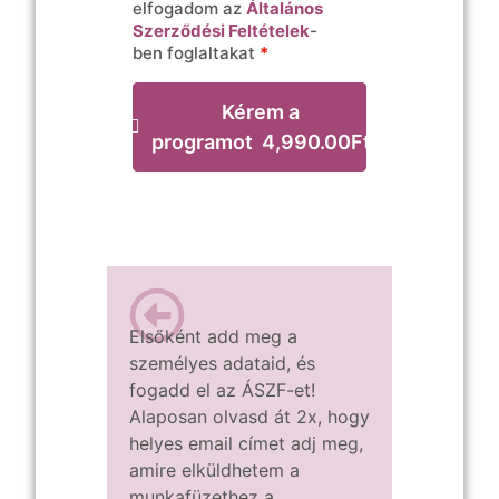
elfogadom az
Általános
Szerződési Feltételek
-
ben foglaltakat
*
Kérem a
programot 4,990.00Ft
Elsőként add meg a
személyes adataid, és
fogadd el az ÁSZF-et!
Alaposan olvasd át 2x, hogy
helyes email címet adj meg,
amire elküldhetem a
munkafüzethez a