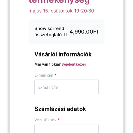
május 15. csütörtök 19-20:30
Show sorrend
4,990.00Ft
összefoglaló
Vásárlói információk
Már van fiókja?
Bejelentkezés
E-mail cím
*
Számlázási adatok
Vezetéknév
*