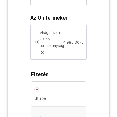
Az Ön termékei
Virágzásom
- a női
4,990.00
Ft
termékenység
1
Fizetés
Stripe