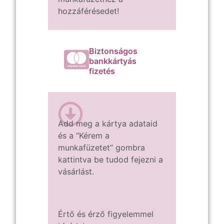
hozzáférésedet!
Biztonságos
bankkártyás
fizetés
Add meg a kártya adataid
és a
“Kérem a
munkafüzetet” gombra
kattintva
be tudod fejezni a
vásárlást.
Értő és érző figyelemmel