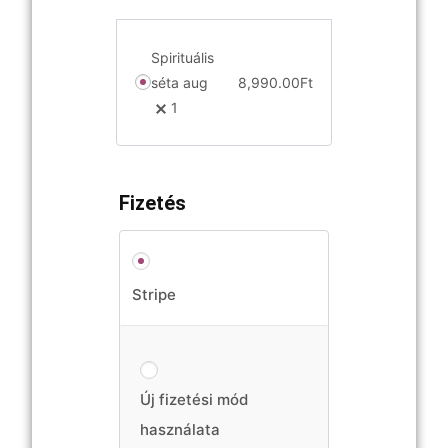
Spirituális
séta aug
8,990.00
Ft
1
Fizetés
Stripe
Új fizetési mód
használata