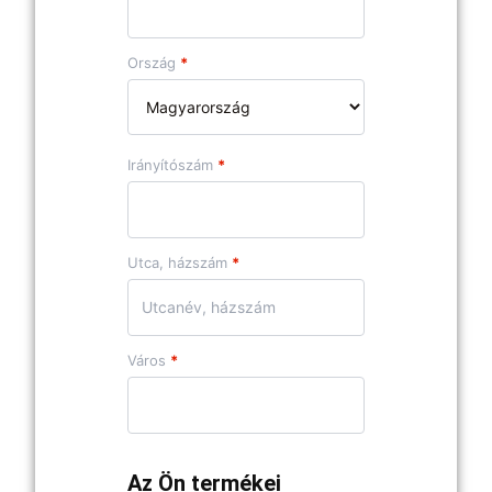
Ország
*
Irányítószám
*
Utca, házszám
*
Város
*
Az Ön termékei