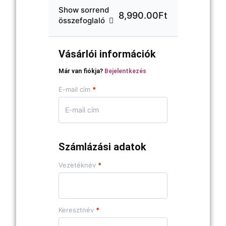
Show sorrend
8,990.00Ft
összefoglaló
Vásárlói információk
Már van fiókja?
Bejelentkezés
E-mail cím
*
Számlázási adatok
Vezetéknév
*
Keresztnév
*