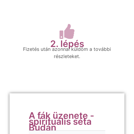
2. lépés
Fizetés után azonnal küldöm a további
részleteket.
A fák üzenete -
spirituális séta
Budán