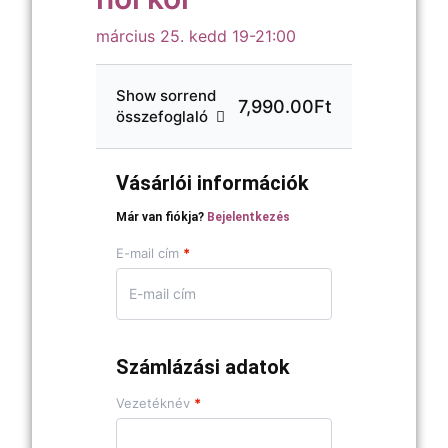
március 25. kedd 19-21:00
Show sorrend
7,990.00Ft
összefoglaló
Vásárlói információk
Már van fiókja?
Bejelentkezés
E-mail cím
*
Számlázási adatok
Vezetéknév
*