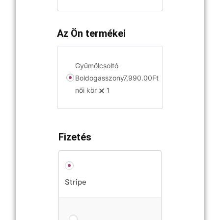
Az Ön termékei
Gyümölcsoltó
Boldogasszony
7,990.00
Ft
női kör
1
Fizetés
Stripe