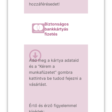
hozzáférésedet!
Biztonságos
bankkártyás
fizetés
Add meg a kártya adataid
és a
“Kérem a
munkafüzetet” gombra
kattintva
be tudod fejezni a
vásárlást.
Értő és érző figyelemmel
kísérlek: