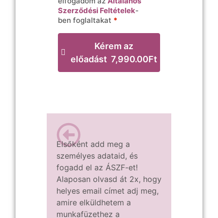
elfogadom az
Általános
Szerződési Feltételek
-
ben foglaltakat
*
Kérem az
előadást 7,990.00Ft
Elsőként add meg a
személyes adataid, és
fogadd el az ÁSZF-et!
Alaposan olvasd át 2x, hogy
helyes email címet adj meg,
amire elküldhetem a
munkafüzethez a